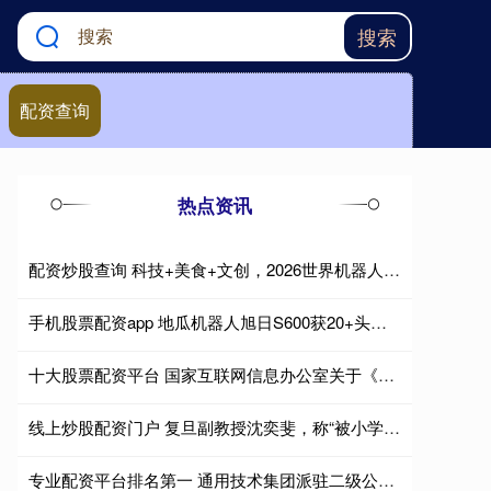
搜索
配资查询
热点资讯
配资炒股查询 科技+美食+文创，2026世界机器人大会首次打造机器人消费街｜机器人发展看北京
手机股票配资app 地瓜机器人旭日S600获20+头部客户认可，已开启量产验证
十大股票配资平台 国家互联网信息办公室关于《促进分布式数字身份互通互认应用规定（征求意见稿）》公开征求意见的通知
线上炒股配资门户 复旦副教授沈奕斐，称“被小学家长举报”
专业配资平台排名第一 通用技术集团派驻二级公司专职董事林伟芳接受纪律审查和监察调查