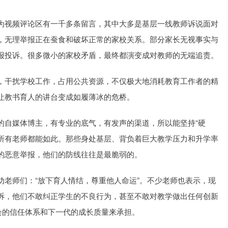
为视频评论区有一千多条留言，其中大多是基层一线教师诉说面对
，无理举报正在蚕食和破坏正常的家校关系。部分家长无视事实与
报投诉。很多微小的家校矛盾，最终都演变成对教师的无端追责。
，干扰学校工作，占用公共资源，不仅极大地消耗教育工作者的精
让教书育人的讲台变成如履薄冰的危桥。
的自媒体博主，有专业的底气，有发声的渠道，所以能坚持“硬
非所有老师都能如此。那些身处基层、背负着巨大教学压力和升学率
的恶意举报，他们的防线往往是最脆弱的。
老师们：“放下育人情结，尊重他人命运”。不少老师也表示，现
诉，他们不敢纠正学生的不良行为，甚至不敢对教学做出任何创新
会的信任体系和下一代的成长质量来承担。