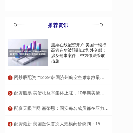
推荐资讯
股票在线配资开户 美国一银行
高管在华被限制出境 外交部：
涉及刑事案件，中方依法采取
措施
​网炒股配资 “12·29”韩国济州航空空难事故最新调查结果公布
1
​配资股票 美债收益率集体上涨，10年期美债收益率涨6.33个基点
2
​配资天眼官网 塞蒂恩：国安每名成员都在压力下生活，赢球除了做得更好还需运气
3
​配资最新 美国医保首次大规模药价谈判：15种药物平均降价44%
4