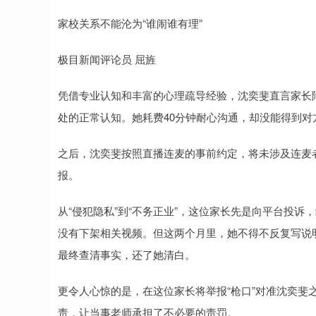
家校关系不能沦为“谁闹谁有理”
极目新闻评论员 屈旌
凭借专业认知和丰富的心理疏导经验，沈奕斐直言家长陷
处的正常认知。她耗费40分钟耐心沟通，却没能得到对
之后，沈奕斐按照直播连麦的事前约定，将未涉及连麦
报。
从“侵犯隐私”到“不务正业”，这位家长先是向平台投
没有下架相关视频。但这两个月里，她不得不反复写说
最终查清事实，还了她清白。
更令人心惊的是，在这位家长将举报“枪口”对准沈奕斐
责，让当事老师承担了不必要的责罚。