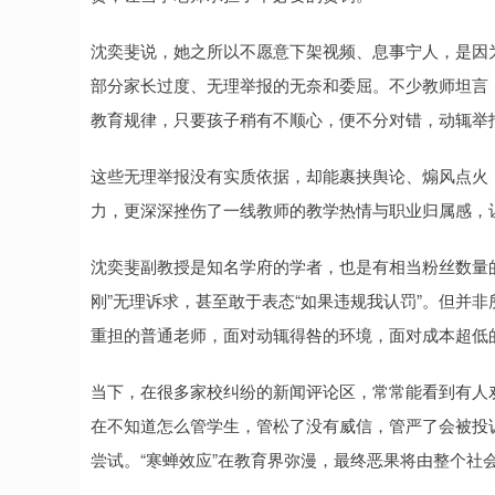
沈奕斐说，她之所以不愿意下架视频、息事宁人，是因
部分家长过度、无理举报的无奈和委屈。不少教师坦言
教育规律，只要孩子稍有不顺心，便不分对错，动辄举
这些无理举报没有实质依据，却能裹挟舆论、煽风点火
力，更深深挫伤了一线教师的教学热情与职业归属感，
沈奕斐副教授是知名学府的学者，也是有相当粉丝数量
刚”无理诉求，甚至敢于表态“如果违规我认罚”。但并
重担的普通老师，面对动辄得咎的环境，面对成本超低
当下，在很多家校纠纷的新闻评论区，常常能看到有人劝
在不知道怎么管学生，管松了没有威信，管严了会被投
尝试。“寒蝉效应”在教育界弥漫，最终恶果将由整个社