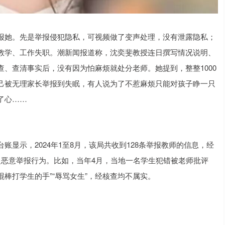
报她。先是举报侵犯隐私，可视频做了变声处理，没有泄露隐私；
教学、工作失职。潮新闻报道称，沈奕斐教授连日撰写情况说明、
、查清事实后，没有因为怕麻烦就处分老师。她提到，整整1000
己被无理家长举报到失眠，有人说为了不惹麻烦只能对孩子睁一只
了心……
显示，2024年1至8月，该局共收到128条举报教师的信息，经
乏恶意举报行为。比如，当年4月，当地一名学生犯错被老师批评
棍棒打学生的手”“辱骂女生”，经核查均不属实。